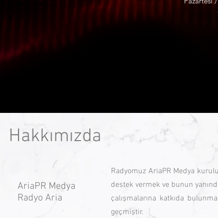
Pazartesi 
Hakkımızda
Radyomuz AriaPR Medya kuruluşu
destek vermek ve bunun yanında 
AriaPR Medya
Radyo Aria
çalışmalarına katkıda bulunmak
geçmiştir.