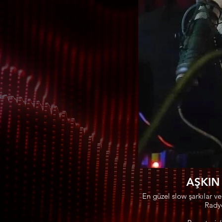
AŞKIN 
En güzel slow şarkılar ve 
Radyo