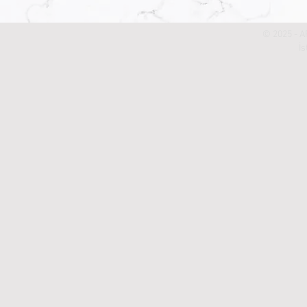
© 2025 - A
İ