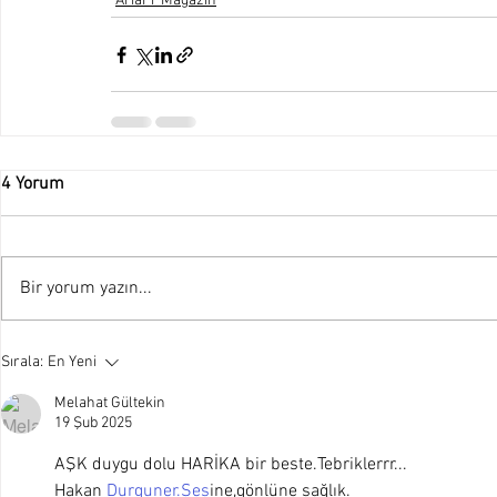
AriaPr Magazin
4 Yorum
Bir yorum yazın...
Sırala:
En Yeni
Melahat Gültekin
19 Şub 2025
AŞK duygu dolu HARİKA bir beste.Tebriklerrr...
Hakan 
Durguner.Ses
ine,gönlüne sağlık.