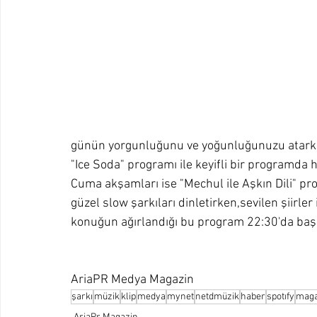
günün yorgunluğunu ve yoğunluğunuzu atarke
"Ice Soda" programı ile keyifli bir programda hoş
Cuma akşamları ise "Mechul ile Aşkın Dili" 
güzel slow şarkıları dinletirken,sevilen şiirler 
konuğun ağırlandığı bu program 22:30'da başl
AriaPR Medya Magazin
şarkı
müzik
klip
medya
mynet
netdmüzik
haber
spotıfy
maga