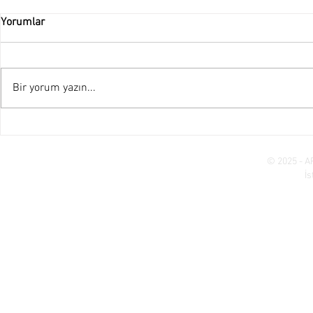
Yorumlar
Belma Sera
Bir yorum yazın...
Hüsamettin 
© 2025 - A
İ