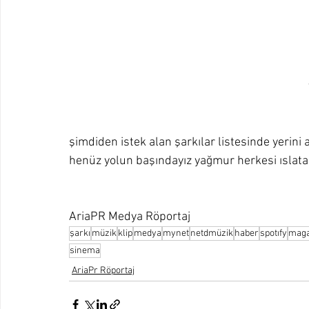
şimdiden istek alan şarkılar listesinde yerin
henüz yolun başındayız yağmur herkesi ıslata
AriaPR Medya Röportaj
şarkı
müzik
klip
medya
mynet
netdmüzik
haber
spotıfy
maga
sinema
AriaPr Röportaj